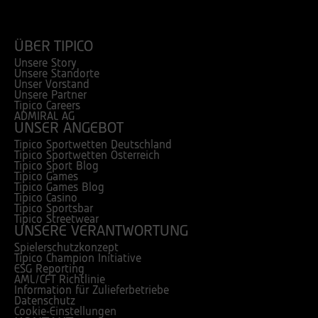
ÜBER TIPICO
Unsere Story
Unsere Standorte
Unser Vorstand
Unsere Partner
Tipico Careers
ADMIRAL AG
UNSER ANGEBOT
Tipico Sportwetten Deutschland
Tipico Sportwetten Österreich
Tipico Sport Blog
Tipico Games
Tipico Games Blog
Tipico Casino
Tipico Sportsbar
Tipico Streetwear
UNSERE VERANTWORTUNG
Spielerschutzkonzept
Tipico Champion Initiative
ESG Reporting
AML/CFT Richtlinie
Information für Zulieferbetriebe
Datenschutz
Cookie-Einstellungen