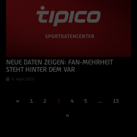
NEUE DATEN ZEIGEN: FAN-MEHRHEIT
STEHT HINTER DEM VAR
9. April 2026
«
1
2
3
4
5
…
15
»