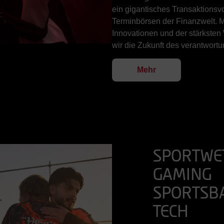
ein gigantisches Transaktionsv
Terminbörsen der Finanzwelt. M
Innovationen und der stärksten
wir die Zukunft des verantwortu
Mehr
SPORTWE
GAMING
SPORTSB
TECH