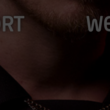
ORT
WE