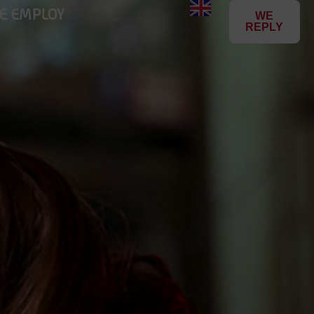
E EMPLOY
WE
REPLY