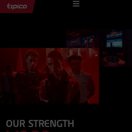
OUR STRENGTH