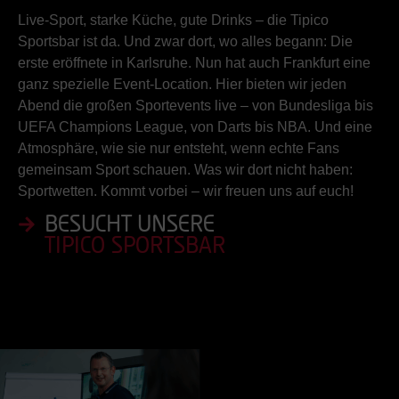
Live-Sport, starke Küche, gute Drinks – die Tipico
Sportsbar ist da. Und zwar dort, wo alles begann: Die
erste eröffnete in Karlsruhe. Nun hat auch Frankfurt eine
ganz spezielle Event-Location. Hier bieten wir jeden
Abend die großen Sportevents live – von Bundesliga bis
UEFA Champions League, von Darts bis NBA. Und eine
Atmosphäre, wie sie nur entsteht, wenn echte Fans
gemeinsam Sport schauen. Was wir dort nicht haben:
Sportwetten. Kommt vorbei – wir freuen uns auf euch!
BESUCHT UNSERE
TIPICO SPORTSBAR