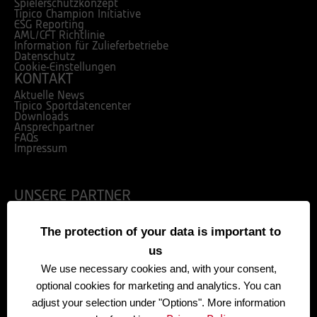
Spielerschutzkonzept
Tipico Champion Initiative
ESG Reporting
AML/CFT Richtlinie
Information für Zulieferbetriebe
Datenschutz
Cookie-Einstellungen
KONTAKT
Aktuelle News
Tipico Sportdatencenter
Downloads
Ansprechpartner
FAQs
Impressum
UNSERE PARTNER
The protection of your data is important to
us
We use necessary
cookies and, with your consent,
optional cookies for marketing and analytics. You can
adjust your selection under "Options". More information