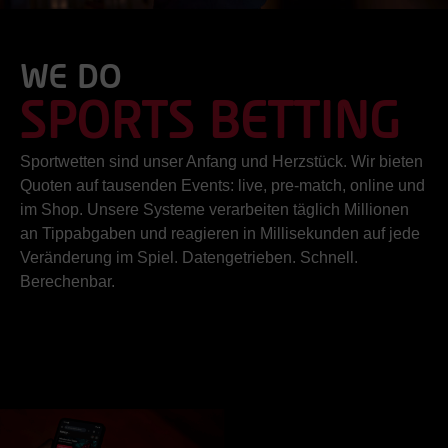
WE DO
SPORTS BETTING
Sportwetten sind unser Anfang und Herzstück. Wir bieten
Quoten auf tausenden Events: live, pre-match, online und
im Shop. Unsere Systeme verarbeiten täglich Millionen
an Tippabgaben und reagieren in Millisekunden auf jede
Veränderung im Spiel. Datengetrieben. Schnell.
Berechenbar.