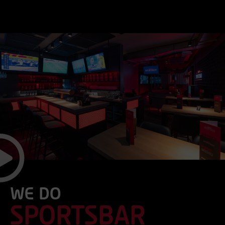
WE DO
SPORTSBAR