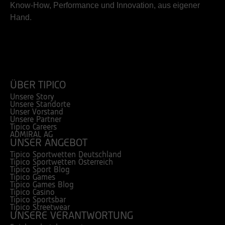
Know-How, Performance und Innovation, aus eigener
Hand.
ÜBER TIPICO
Unsere Story
Unsere Standorte
Unser Vorstand
Unsere Partner
Tipico Careers
ADMIRAL AG
UNSER ANGEBOT
Tipico Sportwetten Deutschland
Tipico Sportwetten Österreich
Tipico Sport Blog
Tipico Games
Tipico Games Blog
Tipico Casino
Tipico Sportsbar
Tipico Streetwear
UNSERE VERANTWORTUNG