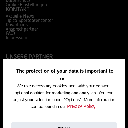
Datenschutz
Cookie-Einstellungen
KONTAKT
Aktuelle News
Tipico Sportdatencenter
Downloads
Ansprechpartner
FAQs
Impressum
UNSERE PARTNER
The protection of your data is important to
us
We use necessary
cookies and, with your consent,
optional cookies for marketing and analytics. You can
adjust your selection under "Options". More information
can be found in our
.
Privacy Policy