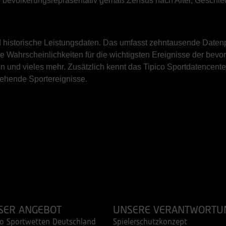
en, bevölkerungsrepräsentativ gemäß Zensus nach Alter, Geschl
und historische Leistungsdaten. Das umfasst zehntausende Date
ie Wahrscheinlichkeiten für die wichtigsten Ereignisse der bev
n und vieles mehr. Zusätzlich kennt das Tipico Sportdatencent
tehende Sportereignisse.
SER ANGEBOT
UNSERE VERANTWORTU
co Sportwetten Deutschland
Spielerschutzkonzept