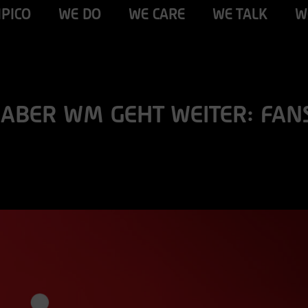
IPICO
WE DO
WE CARE
WE TALK
W
BER WM GEHT WEITER: FANS 