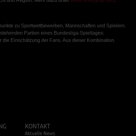
echt und Region. Mehr dazu unter
.
www.one8y-db.com
npunkte zu Sportwettbewerben, Mannschaften und Spielern.
orstehenden Partien eines Bundesliga-Spieltages:
er die Einschätzung der Fans. Aus dieser Kombination
NG
KONTAKT
Aktuelle News