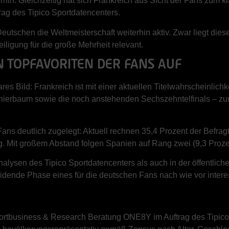
hin. Gleichzeitig hat sich Frankreich aus Sicht der Fans zum kla
ag des Tipico Sportdatencenters.
eutschen die Weltmeisterschaft weiterhin aktiv. Zwar liegt di
iligung für die große Mehrheit relevant.
N TOPFAVORITEN DER FANS AUF
es Bild: Frankreich ist mit einer aktuellen Titelwahrscheinlich
rnierbaum sowie die noch anstehenden Sechszehntelfinals – zun
Fans deutlich zugelegt: Aktuell rechnen 35,4 Prozent der Befra
Mit großem Abstand folgen Spanien auf Rang zwei (9,3 Prozent
Analysen des Tipico Sportdatencenters als auch in der öffentlic
eidende Phase eines für die deutschen Fans nach wie vor intere
portbusiness & Research Beratung ONE8Y im Auftrag des Tipico