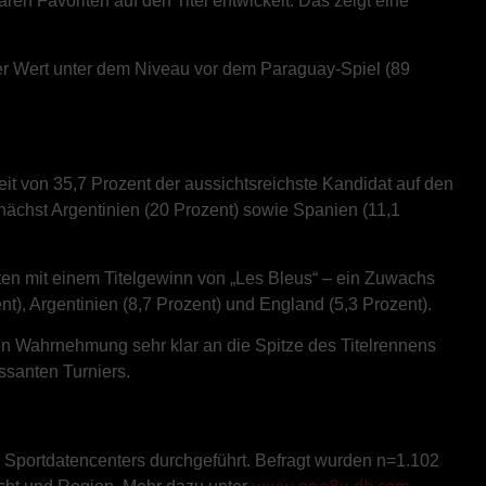
ren Favoriten auf den Titel entwickelt. Das zeigt eine
eser Wert unter dem Niveau vor dem Paraguay-Spiel (89
keit von 35,7 Prozent der aussichtsreichste Kandidat auf den
ächst Argentinien (20 Prozent) sowie Spanien (11,1
gten mit einem Titelgewinn von „Les Bleus“ – ein Zuwachs
), Argentinien (8,7 Prozent) und England (5,3 Prozent).
hen Wahrnehmung sehr klar an die Spitze des Titelrennens
ssanten Turniers.
 Sportdatencenters durchgeführt. Befragt wurden n=1.102