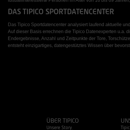
fußballinteressierte Personen im Alter von 16 bis 69 Jahr
DAS TIPICO SPORTDATENCENTER
Das Tipico Sportdatencenter analysiert laufend aktuelle 
Auf dieser Basis errechnen die Tipico Datenexperten u.a. d
Endergebnisse, Anzahl und Zeitpunkte der Tore, Torschütze
entsteht einzigartiges, datengestütztes Wissen über bevors
ÜBER TIPICO
UN
Unsere Story
Tipi