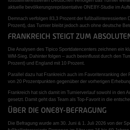
fußballinteressierten Deutschen verfolgen das Turnier weiter
aktuelle bevölkerungsrepräsentative ONE8Y-Studie im Auftr
Demnach verfolgen 83,3 Prozent der fußballinteressierten D
Prozent), das Turnier bleibt jedoch auch ohne deutsche Bete
FRANKREICH STEIGT ZUM ABSOLUTE
Die Analysen des Tipico Sportdatencenters zeichnen ein klar
WM-Sieg. Dahinter folgen – auch beeinflusst durch den Tu
Prozent) und England mit 10 Prozent.
Parallel dazu hat Frankreich auch im Favoritenranking der 
von 20 Prozentpunkten gegenüber der vorherigen Erhebung. 
Frankreich hat sich damit im Turnierverlauf sowohl in den 
gesetzt. Damit geht das Team als Top-Favorit in die entsch
ÜBER DIE ONE8Y-BEFRAGUNG
Die Befragung wurde am 30. Juni & 1. Juli 2026 von der S