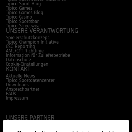
Tipico Sport Blog
Tipico Games
Tipico Games Blog
Tipico Casino
Tipico Sportsbar
Tipico Streetwear
UNSERE VERANTWORTUNG
Spielerschutzkonzept
Tipico Champion Initiative
ESG Reporting
AML/CFT Richtlinie
Information für Zulieferbetriebe
Datenschutz
Cookie-Einstellungen
KONTAKT
Aktuelle News
Tipico Sportdatencenter
Downloads
Ansprechpartner
FAQs
Impressum
UNSERE PARTNER