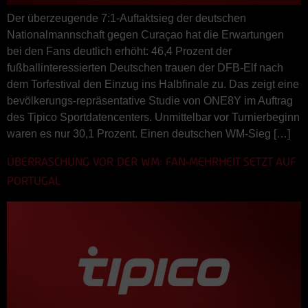
Der überzeugende 7:1-Auftaktsieg der deutschen
Nationalmannschaft gegen Curaçao hat die Erwartungen
bei den Fans deutlich erhöht: 46,4 Prozent der
fußballinteressierten Deutschen trauen der DFB-Elf nach
dem Torfestival den Einzug ins Halbfinale zu. Das zeigt eine
bevölkerungs-repräsentative Studie von ONE8Y im Auftrag
des Tipico Sportdatencenters. Unmittelbar vor Turnierbeginn
waren es nur 30,1 Prozent. Einen deutschen WM-Sieg […]
ÜBERRASCHUNG VOR DER WM: FAN-MEHRHEIT SETZT AUF
PORTUGAL