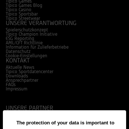
Tipico Games
Tipico Games Blog
Tipico Casino
Tipico Sportsbar
Tipico Streetwear
UNSERE VERANTWORTUNG
Spielerschutzkonzept
Tipico Champion Initiative
ESG Reporting
AML/CFT Richtlinie
Information für Zulieferbetriebe
Datenschutz
Cookie-Einstellungen
KONTAKT
Aktuelle News
Tipico Sportdatencenter
Downloads
Ansprechpartner
FAQs
Impressum
UNSERE PARTNER
The protection of your data is important to