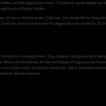
aften schnell stabilisieren kann. Osnabrück spielt aktuell auf
 sagt Analyst Benny Hupfer.
en an einen Heimsieg der Cottbuser. Die tatsächliche Siegwahrsc
ie Chancen eines Osnabrücker Punktgewinns bei immerhin 55 Pro
und historische Leistungsdaten. Das umfasst zehntausende Date
ie Wahrscheinlichkeiten für die wichtigsten Ereignisse der bev
n und vieles mehr. Zusätzlich kennt das Tipico Sportdatencent
tehende Sportereignisse.