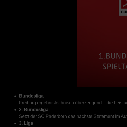
Bundesliga
Freiburg ergebnistechnisch überzeugend – die Leistun
2. Bundesliga
Setzt der SC Paderborn das nächste Statement im Auf
3. Liga