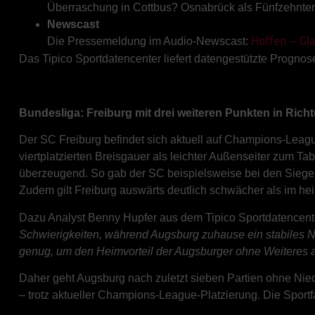
Überraschung in Cottbus? Osnabrück als Fünfzehnter
Newscast
Die Pressemeldung im Audio-Newscast:
Hoffen – Gl
Das Tipico Sportdatencenter liefert datengestützte Progno
Bundesliga: Freiburg mit drei weiteren Punkten in Ric
Der SC Freiburg befindet sich aktuell auf Champions-Leag
viertplatzierten Breisgauer als leichter Außenseiter zum T
überzeugend. So gab der SC beispielsweise bei den Sieg
Zudem gilt Freiburg auswärts deutlich schwächer als im he
Dazu Analyst Benny Hupfer aus dem Tipico Sportdatencent
Schwierigkeiten, während Augsburg zuhause ein stabiles Nive
genug, um den Heimvorteil der Augsburger ohne Weiteres 
Daher geht Augsburg nach zuletzt sieben Partien ohne Nieder
– trotz aktueller Champions-League-Platzierung. Die Sport