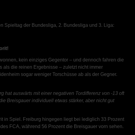
 Spieltag der Bundesliga, 2. Bundesliga und 3. Liga:
rit!
ewonnen, kein einziges Gegentor – und dennoch fahren die
 als die reinen Ergebnisse – zuletzt nicht immer
denheim sogar weniger Torschüsse ab als der Gegner.
g hat auswärts mit einer negativen Tordifferenz von -13 oft
e Breisgauer individuell etwas stärker, aber nicht gut
 in Spiel. Freiburg hingegen liegt bei lediglich 33 Prozent
eg des FCA, während 56 Prozent die Breisgauer vorn sehen.