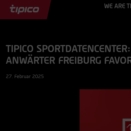
WE ARE T
TIPICO SPORTDATENCENTER
ANWÄRTER FREIBURG FAVOR
27. Februar 2025