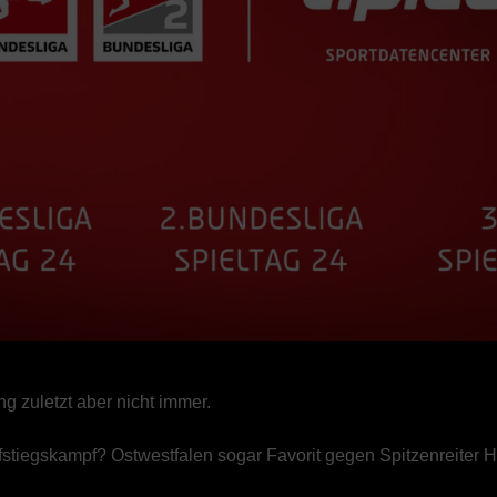
g zuletzt aber nicht immer.
stiegskampf? Ostwestfalen sogar Favorit gegen Spitzenreiter 