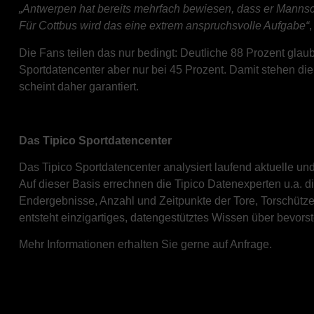
„Antwerpen hat bereits mehrfach bewiesen, dass er Mannsch
Für Cottbus wird das eine extrem anspruchsvolle Aufgabe“
,
Die Fans teilen das nur bedingt: Deutliche 88 Prozent glaub
Sportdatencenter aber nur bei 45 Prozent. Damit stehen d
scheint daher garantiert.
Das Tipico Sportdatencenter
Das Tipico Sportdatencenter analysiert laufend aktuelle 
Auf dieser Basis errechnen die Tipico Datenexperten u.a. d
Endergebnisse, Anzahl und Zeitpunkte der Tore, Torschütze
entsteht einzigartiges, datengestütztes Wissen über bevors
Mehr Informationen erhalten Sie gerne auf Anfrage.