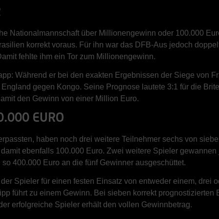
R
he Nationalmannschaft über Millionengewinn oder 100.000 Euro
ilien korrekt voraus. Für ihn war das DFB-Aus jedoch doppelt b
 Damit fehlte ihm ein Tor zum Millionengewinn.
app: Während er bei den exakten Ergebnissen der Siege von Fr
ie England gegen Kongo. Seine Prognose lautete 3:1 für die Brite
 damit den Gewinn von einer Million Euro.
0.000 EURO
 verpassten, haben noch drei weitere Teilnehmer sechs von sieb
h damit ebenfalls 100.000 Euro. Zwei weitere Spieler gewannen 
n so 400.000 Euro an die fünf Gewinner ausgeschüttet.
 der Spieler für einen festen Einsatz von entweder einem, drei 
Tipp führt zu einem Gewinn. Bei sieben korrekt prognostizierten
der erfolgreiche Spieler erhält den vollen Gewinnbetrag.