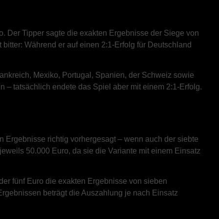
. Der Tipper sagte die exakten Ergebnisse der Siege von
itter: Während er auf einen 2:1-Erfolg für Deutschland
ankreich, Mexiko, Portugal, Spanien, der Schweiz sowie
n – tatsächlich endete das Spiel aber mit einem 2:1-Erfolg.
en Ergebnisse richtig vorhergesagt – wenn auch der siebte
jeweils 50.000 Euro, da sie die Variante mit einem Einsatz
oder fünf Euro die exakten Ergebnisse von sieben
 Ergebnissen beträgt die Auszahlung je nach Einsatz