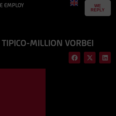
E EMPLOY
WE
REPLY
 TIPICO-MILLION VORBEI