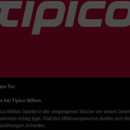
ges Tor
bei Tipico Million
ipico-Million-Spieler in der vergangenen Woche von einem Gewin
gebnisse richtig tippt. Statt des Millionengewinns durften sich 
uszahlungen sicherten.