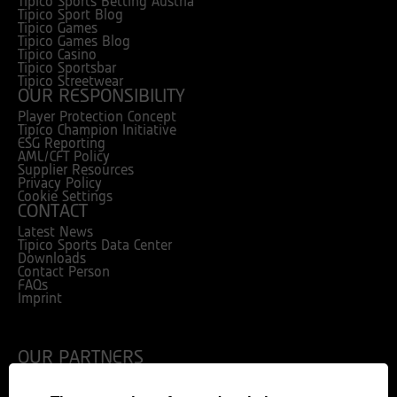
Tipico Sports Betting Austria
Tipico Sport Blog
Tipico Games
Tipico Games Blog
Tipico Casino
Tipico Sportsbar
Tipico Streetwear
OUR RESPONSIBILITY
Player Protection Concept
Tipico Champion Initiative
ESG Reporting
AML/CFT Policy
Supplier Resources
Privacy Policy
Cookie Settings
CONTACT
Latest News
Tipico Sports Data Center
Downloads
Contact Person
FAQs
Imprint
OUR PARTNERS